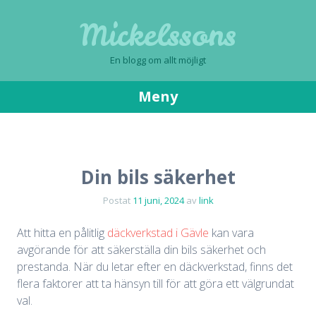
Mickelssons
En blogg om allt möjligt
Meny
Gå
till
innehåll
Din bils säkerhet
Postat
11 juni, 2024
av
link
Att hitta en pålitlig
däckverkstad i Gävle
kan vara
avgörande för att säkerställa din bils säkerhet och
prestanda. När du letar efter en däckverkstad, finns det
flera faktorer att ta hänsyn till för att göra ett välgrundat
val.