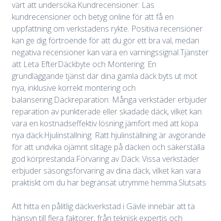
värt att undersöka.Kundrecensioner: Läs
kundrecensioner och betyg online för att få en
uppfattning om verkstadens rykte. Positiva recensioner
kan ge dig förtroende för att du gör ett bra val, medan
negativa recensioner kan vara en varningssignal.Tjänster
att Leta EfterDäckbyte och Montering: En
grundläggande tjänst där dina gamla däck byts ut mot
nya, inklusive korrekt montering och
balansering.Däckreparation: Många verkstäder erbjuder
reparation av punkterade eller skadade däck, vilket kan
vara en kostnadseffektiv lösning jämfört med att köpa
nya däck.Hjulinställning: Rätt hjulinställning är avgörande
för att undvika ojämnt slitage på däcken och säkerställa
god körprestanda.Förvaring av Däck: Vissa verkstäder
erbjuder säsongsförvaring av dina däck, vilket kan vara
praktiskt om du har begränsat utrymme hemma.Slutsats
Att hitta en pålitlig däckverkstad i Gävle innebär att ta
hänsyn till flera faktorer, från teknisk expertis och